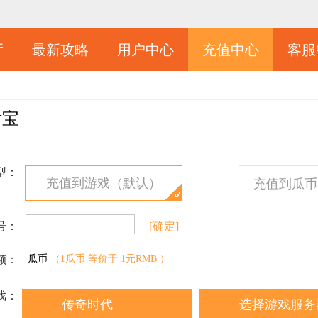
厅
最新攻略
用户中心
充值中心
客服
付宝
型：
充值到游戏（默认）
充值到瓜币
号：
[确定]
额：
瓜币
（1瓜币 等价于 1元RMB ）
戏：
传奇时代
选择游戏服务