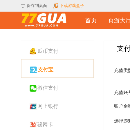
保存到桌面
下载游戏盒子
首页
页游大
支
瓜币支付
支付宝
充值类
微信支付
充值账
网上银行
账户余
选择游
骏网卡