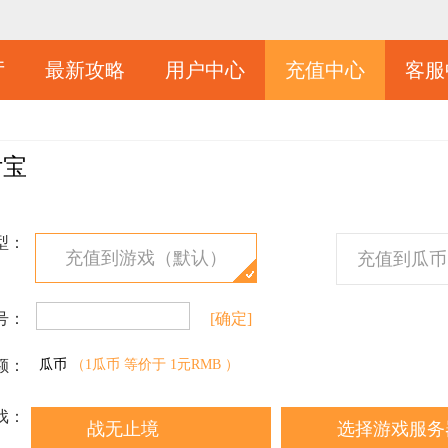
厅
最新攻略
用户中心
充值中心
客服
付宝
型：
充值到游戏（默认）
充值到瓜币
号：
[确定]
额：
瓜币
（1瓜币 等价于 1元RMB ）
戏：
战无止境
选择游戏服务