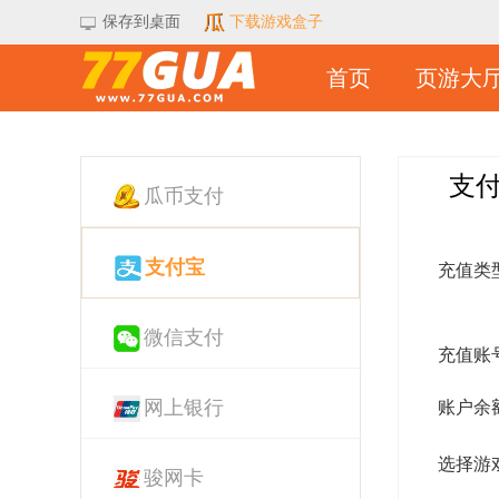
保存到桌面
下载游戏盒子
首页
页游大
支
瓜币支付
支付宝
充值类
微信支付
充值账
网上银行
账户余
选择游
骏网卡