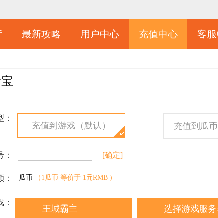
厅
最新攻略
用户中心
充值中心
客服
付宝
型：
充值到游戏（默认）
充值到瓜币
号：
[确定]
额：
瓜币
（1瓜币 等价于 1元RMB ）
戏：
王城霸主
选择游戏服务