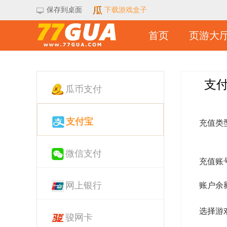
保存到桌面
下载游戏盒子
首页
页游大
支
瓜币支付
支付宝
充值类
微信支付
充值账
网上银行
账户余
选择游
骏网卡